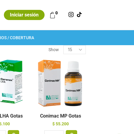
0
Iniciar sesión
IOS / COBERTURA
Show
 LHA Gotas
Conimac MP Gotas
5.100
$
55.200