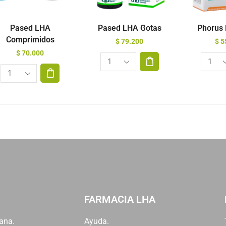
Pased LHA
Pased LHA Gotas
Phorus
Comprimidos
$
79.200
$
5
$
70.000
FARMACIA LHA
ana.
Ayuda.