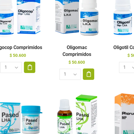
igocop Comprimidos
Oligomac
Oligotil 
Comprimidos
$
50.600
$
5
$
50.600