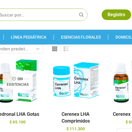
Registro
LÍNEA PEDIÁTRICA
ESENCIAS FLORALES
DOMICIL
SIN
EXISTENCIAS
edronal LHA Gotas
Cerenex LHA
Cerenex
Comprimidos
$
65.100
$
6
$
111.300