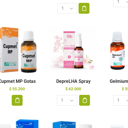
Cupmet MP Gotas
DepreLHA Spray
Gelmium
$
55.200
$
62.000
$
5