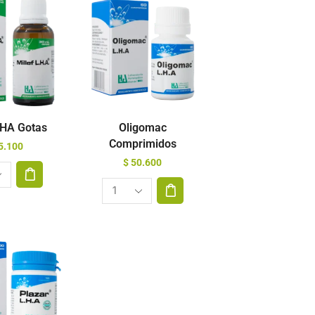
LHA Gotas
Oligomac
Comprimidos
5.100
$
50.600