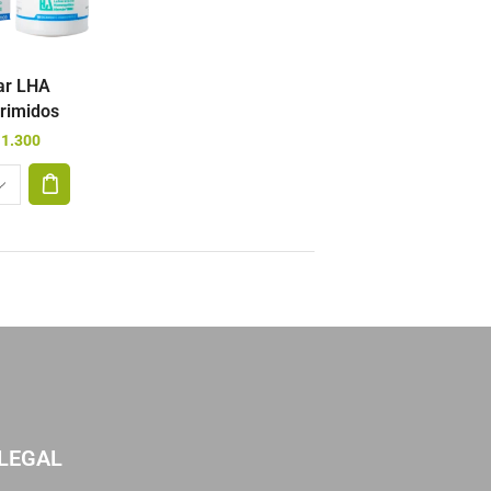
ar LHA
rimidos
1.300
LEGAL