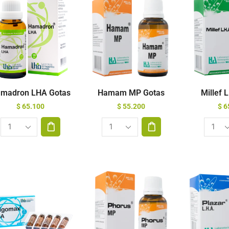
madron LHA Gotas
Hamam MP Gotas
Millef 
$
65.100
$
55.200
$
6