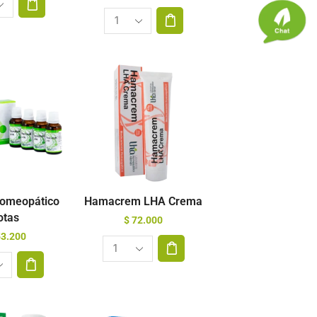
Homeopático
Hamacrem LHA Crema
otas
$
72.000
3.200