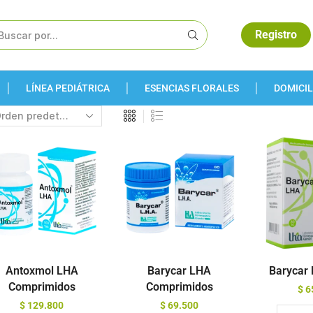
Registro
LÍNEA PEDIÁTRICA
ESENCIAS FLORALES
DOMICIL
Antoxmol LHA
Barycar LHA
Barycar
Comprimidos
Comprimidos
$
6
$
129.800
$
69.500