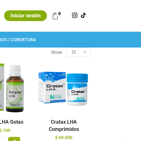
0
Iniciar sesión
IOS / COBERTURA
Show
 LHA Gotas
Cratax LHA
Comprimidos
5.100
$
69.500