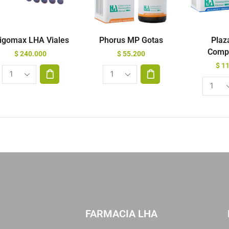
ligomax LHA Viales
Phorus MP Gotas
Plaz
Comp
$
240.000
$
55.200
$
11
FARMACIA LHA