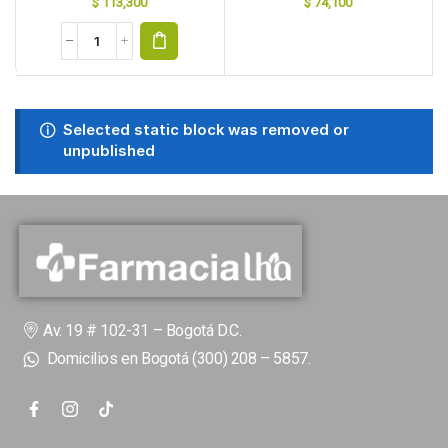
$
113,300
$
74,100
Selected static block was removed or
unpublished
Av. 19 # 102-31 – Bogotá D.C.
Domicilios en Bogotá (300) 208 – 5857.