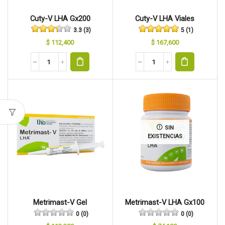
Cuty-V LHA Gx200
Cuty-V LHA Viales
3.3 (3)
5 (1)
$
112,400
$
167,600
SIN
EXISTENCIAS
Metrimast-V Gel
Metrimast-V LHA Gx100
0 (0)
0 (0)