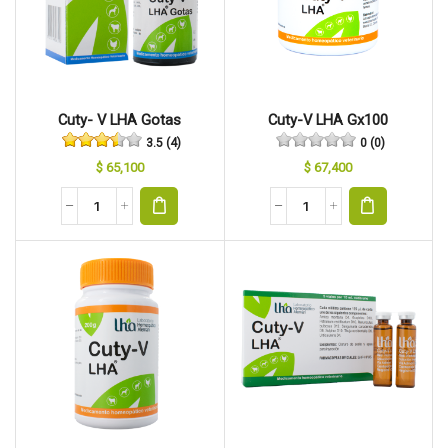
Cuty- V LHA Gotas
Cuty-V LHA Gx100
3.5 (4)
0 (0)
$
65,100
$
67,400