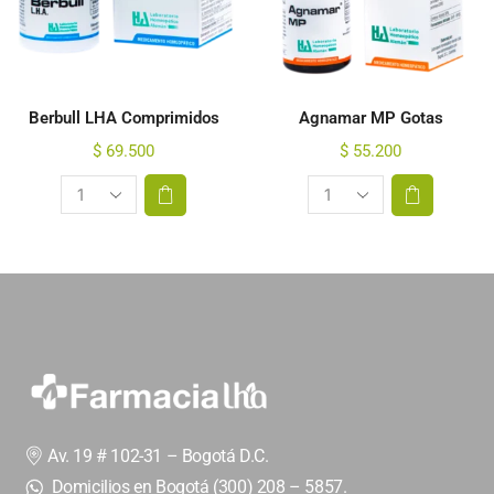
Berbull LHA Comprimidos
Agnamar MP Gotas
$
69.500
$
55.200
Av. 19 # 102-31 – Bogotá D.C.
Domicilios en Bogotá (300) 208 – 5857.