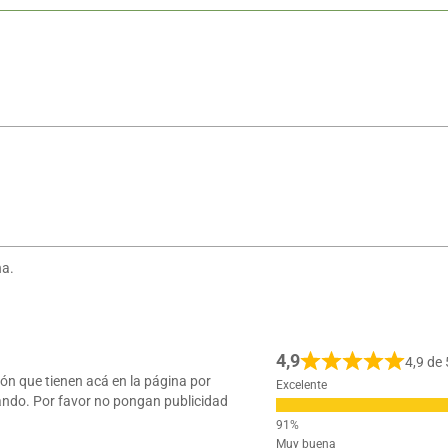
na.
4,9
4,9 de
ón que tienen acá en la página por
Excelente
ando. Por favor no pongan publicidad
Muy buena