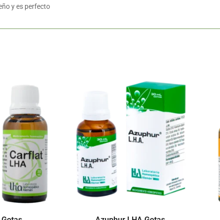
eño y es perfecto
 Gotas
Azuphur LHA Gotas