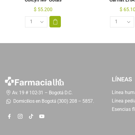
$
55.200
$
65.1
LÍNEAS
Línea hum
Av. 19 # 102-31 – Bogotá D.C.
Línea pediá
Domicilios en Bogotá (300) 208 – 5857.
Esencias fl